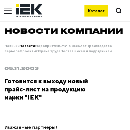
Каталог
НОВОСТИ КОМПАНИИ
Новинки
Новости
Мероприятия
СМИ о нас
Блог
Производство
Карьера
Проекты
Охрана труда
Поставщикам и подрядчикам
05.11.2003
Готовится к выходу новый
прайс-лист на продукцию
марки "IEK"
Уважаемые партнёры!