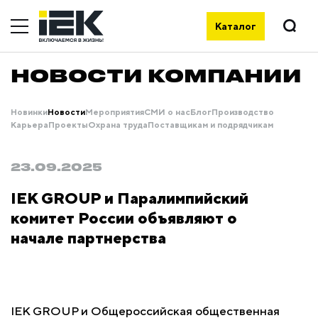
Каталог
НОВОСТИ КОМПАНИИ
Новинки
Новости
Мероприятия
СМИ о нас
Блог
Производство
Карьера
Проекты
Охрана труда
Поставщикам и подрядчикам
23.09.2025
IEK GROUP и Паралимпийский
комитет России объявляют о
начале партнерства
IEK GROUP и Общероссийская общественная