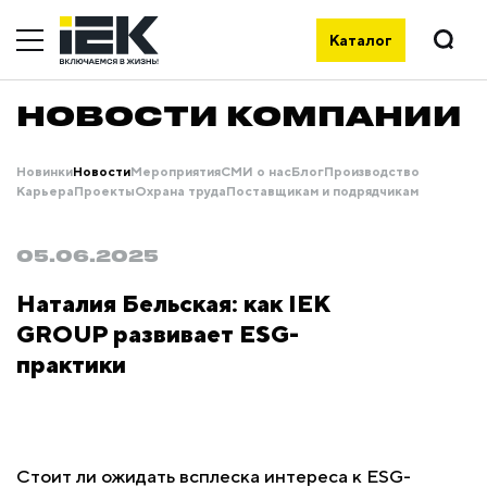
Каталог
НОВОСТИ КОМПАНИИ
Новинки
Новости
Мероприятия
СМИ о нас
Блог
Производство
Карьера
Проекты
Охрана труда
Поставщикам и подрядчикам
05.06.2025
Наталия Бельская: как IEK
GROUP развивает ESG-
практики
Стоит ли ожидать всплеска интереса к ESG-