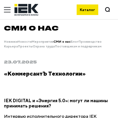
Каталог
СМИ О НАС
Новинки
Новости
Мероприятия
СМИ о нас
Блог
Производство
Карьера
Проекты
Охрана труда
Поставщикам и подрядчикам
23.07.2025
«КоммерсантЪ Технологии»
IEK DIGITAL и «Энергия 5.0»: могут ли машины
принимать решения?
Интервью исполнительного директора IEK