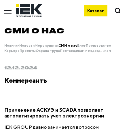
Каталог
СМИ О НАС
Новинки
Новости
Мероприятия
СМИ о нас
Блог
Производство
Карьера
Проекты
Охрана труда
Поставщикам и подрядчикам
12.12.2024
Коммерсантъ
Применение АСКУЭ и SCADA позволяет
автоматизировать учет электроэнергии
IEK GROUP давно занимается вопросом