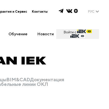
арантия и Сервис
Контакты
РУС
Войти с
Обучение
Новости
N IEK
ицы
BIM&CAD
Документация
абельные линии ОКЛ