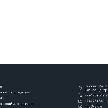
Россия, 119620
сы
Бизнес-центр 
ации по продукции
+7 (495) 542 2
ки
+7 (495) 542 2
ативной информации
info@iek.ru