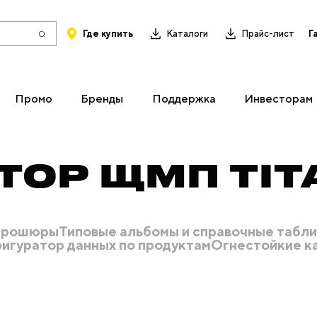
Где купить
Каталоги
Прайс-лист
Г
Промо
Бренды
Поддержка
Инвесторам
ОР ЩМП TITA
 брошюры
Типовые альбомы и справочные табл
игуратор данных по продуктам
Огнестойкие к