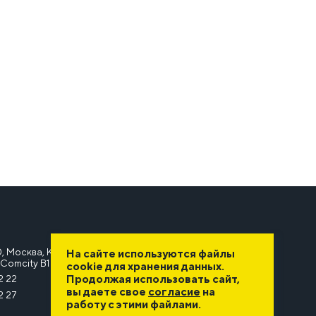
, Москва, Киевское шоссе, 22-й километр, 6А, стр. 1,
На сайте используются файлы
Comcity B1
cookie для хранения данных.
Продолжая использовать сайт,
2 22
вы даете свое
согласие
на
2 27
работу с этими файлами.