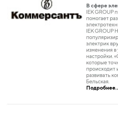
В сфере эле
IEK GROUP п
помогает ра
электротехн
IEK GROUP Н
популяризир
электрик вр
изменения в
настройки. 
которые точ
происходит 
развивать к
Бельская.
Подробнее..