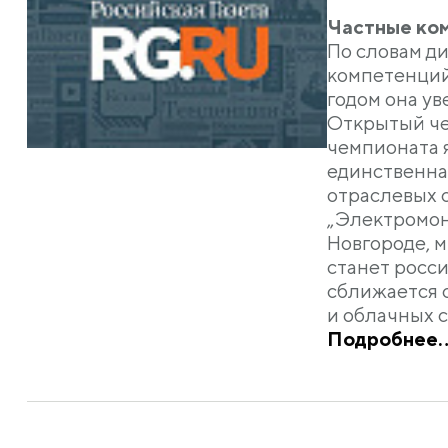
Частные ком
По словам д
компетенций
годом она у
Открытый че
чемпионата 
единственна
отраслевых с
„Электромонт
Новгороде, 
станет росс
сближается с
и облачных с
Подробнее..