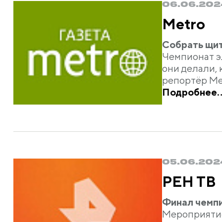
06.06.202
Metro
Собрать щит
Чемпионат э
они делали, 
репортёр Me
Подробнее..
05.06.202
РЕН ТВ
Финал чемпи
Мероприятие