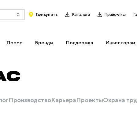
Где купить
Каталоги
Прайс-лист
Г
Промо
Бренды
Поддержка
Инвесторам
АС
лог
Производство
Карьера
Проекты
Охрана тру