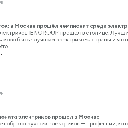
4
ок: в Москве прошёл чемпионат среди электр
лектриков IEK GROUP прошёл в столице. Лучшие
каково быть «лучшим электриком» страны и что 
tro
.
4
оната электриков прошел в Москве
 собрало лучших электриков — профессии, кот