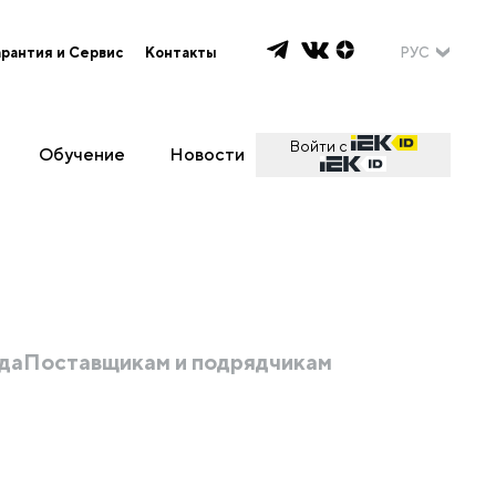
арантия и Сервис
Контакты
РУС
Войти с
Обучение
Новости
да
Поставщикам и подрядчикам