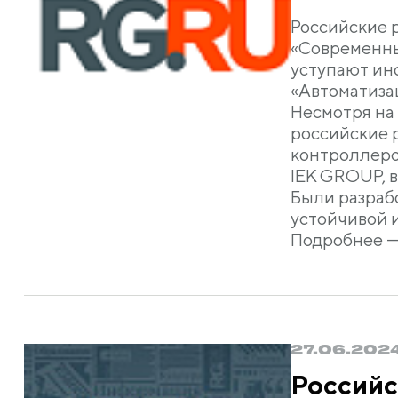
Российские 
«Современны
уступают ин
«Автоматиза
Несмотря на
российские 
контроллеров
IEK GROUP, 
Были разраб
устойчивой 
Подробнее 
27.06.202
Российс