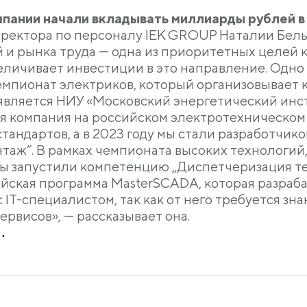
пании начали вкладывать миллиарды рублей в
иректора по персоналу IEK GROUP Наталии Бел
 и рынка труда — одна из приоритетных целей к
величивает инвестиции в это направление. Одн
мпионат электриков, который организовывает 
является НИУ «Московский энергетический инсти
я компания на российском электротехническом р
тандартов, а в 2023 году мы стали разработчи
аж“. В рамках чемпионата высоких технологий,
мы запустили компетенцию „Диспетчеризация т
ийская программа MasterSCADA, которая разраб
 IT-специалистом, так как от него требуется 
ервисов», — рассказывает она.
.