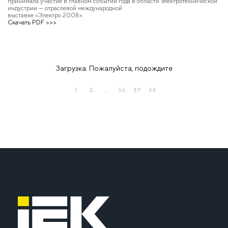
принимала участие в главном событии года в области электротехнической
индустрии — отраслевой международной
выставке «Электро 2008».
Скачать PDF >>>
Загрузка. Пожалуйста, подождите
1
2
...
36
37
38