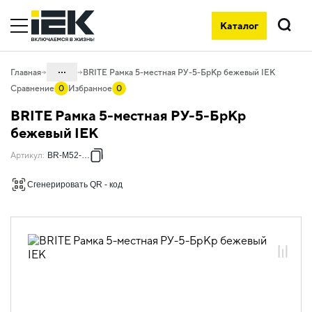
Каталог
Поиск
...
Главная
BRITE Рамка 5-местная РУ-5-БрКр бежевый IEK
Сравнение
0
Избранное
0
Каталог
BRITE Рамка 5-местная РУ-5-БрКр
06. Изделия электроустановочные,
бежевый IEK
удлинители и силовые разъемы
Артикул
:
BR-M52-K10
06.01 Электроустановочные изделия
Сгенерировать QR - код
06.01.01 Электроустановочные
изделия скрытого монтажа BRITE
06.01.01.12 Рамки пластиковые BRITE