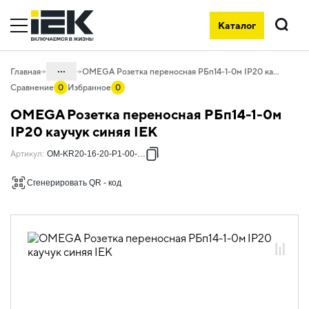
Каталог
Поиск
...
Главная
OMEGA Розетка переносная РБп14-1-0м IP20 каучук синяя IEK
Сравнение
0
Избранное
0
Каталог
OMEGA Розетка переносная РБп14-1-0м
06. Изделия электроустановочные,
IP20 каучук синяя IEK
удлинители и силовые разъемы
Артикул
:
OM-KR20-16-20-P1-00-K07
06.04 Разъёмы, колодки, тройники
Сгенерировать QR - код
06.04.01 Каучуковые штепсельные
разъемы
06.04.01.01 Каучуковые штепсельные
разъемы OMEGA