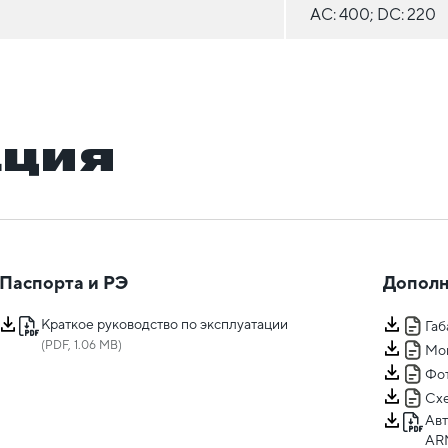
AC: 400; DC: 220
ация
Паспорта и РЭ
Дополн
Краткое руководство по эксплуатации
Га
(PDF, 1.06 MB)
Мо
Фот
Сх
Авт
AR