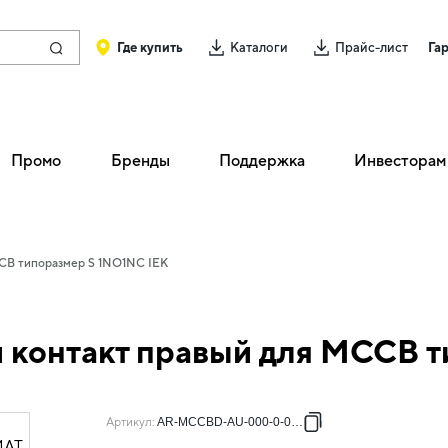
Где купить
Каталоги
Прайс-лист
Га
Промо
Бренды
Поддержка
Инвесторам
CB типоразмер S 1NO1NC IEK
контакт правый для MCCB т
Артикул
:
AR-MCCBD-AU-000-0-08-C