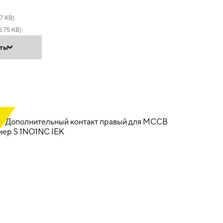
17 KB)
5.75 KB)
нты