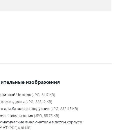
ительные изображения
баритный Чертеж
(JPG, 61.17 KB)
нтаж изделия
(JPG, 323.19 KB)
о для Каталога продукции
(JPG, 232.45 KB)
ема Подключения
(JPG, 55.75 KB)
оматические выключатели в литом корпусе
MAT
(PDF, 6.81 MB)