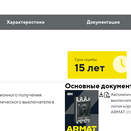
Характеристики
Документация
Срок службы:
15 лет
Основные докумен
Автоматич
ционного получения
выключате
тического выключателя в
литом кор
ARMAT
(PD