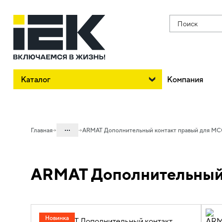
Поиск
Каталог
Компания
...
Главная
ARMAT Дополнительный контакт правый для MC
Каталог
ARMAT Дополнительный 
02. Силовое оборудование защиты и
коммутации
02.01 Силовые автоматические
выключатели в литом корпусе и доп.
устройства
Новинка