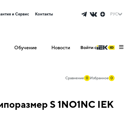
рантия и Сервис
Контакты
РУС
Обучение
Новости
Войти с
Сравнение
0
Избранное
0
ипоразмер S 1NO1NC IEK