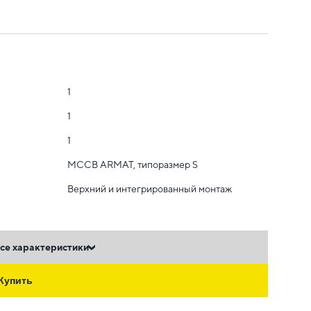
1
1
1
MCCB ARMAT, типоразмер S
Верхний и интегрированный монтаж
се характеристики
Купить