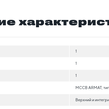
ие характерис
1
1
1
MCCB ARMAT, тип
Верхний и интегр