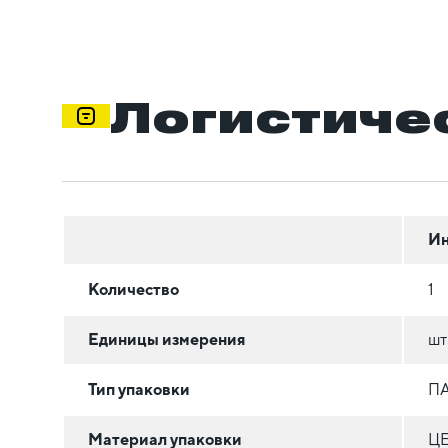
Логистиче
Ин
Количество
1
Единицы измерения
шт
Тип упаковки
П
Материал упаковки
Ц