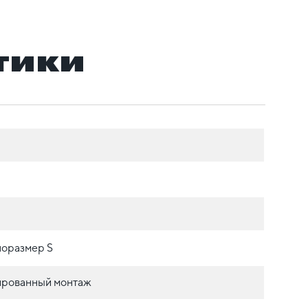
тики
оразмер S
ированный монтаж