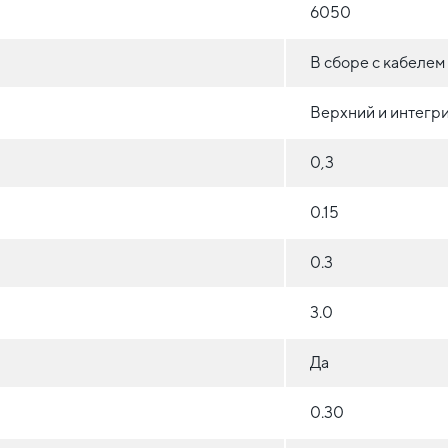
6050
В сборе с кабелем
Верхний и интегр
0,3
0.15
0.3
3.0
Да
0.30