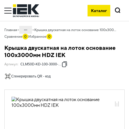
Каталог
Поиск
...
Главная
Крышка двускатная на лоток основание 100х3000мм HDZ IEK
Сравнение
0
Избранное
0
Каталог
Крышка двускатная на лоток основание
05. Системы для прокладки кабеля
100х3000мм HDZ IEK
05.04 Кабельные лотки и аксессуары
Артикул
:
CLM50D-KD-100-3000-HDZ
05.04.04 Аксессуары для лотков
Сгенерировать QR - код
металлических
05.04.04.02 Крышки лотка двускатные
универсальные
05.04.04.02.02 Крышки лотка
двускатные горячеоцинкованная сталь