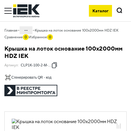
Каталог
Поиск
...
Главная
Крышка на лоток основание 100х2000мм HDZ IEK
Сравнение
0
Избранное
0
Каталог
Крышка на лоток основание 100х2000мм
05. Системы для прокладки кабеля
HDZ IEK
05.04 Кабельные лотки и аксессуары
Артикул
:
CLP1K-100-2-M-HDZ
05.04.04 Аксессуары для лотков
Сгенерировать QR - код
металлических
05.04.04.01 Крышки лотка
универсальные
05.04.04.01.02 Крышки лотка
универсальные горячеоцинкованная
сталь
05.04.04.01.02.01 Крышки лотка
универсальные