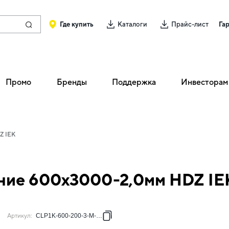
Где купить
Каталоги
Прайс-лист
Га
Промо
Бренды
Поддержка
Инвесторам
Z IEK
ание 600х3000-2,0мм HDZ IE
Артикул
:
CLP1K-600-200-3-M-HDZ