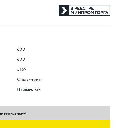
600
600
31,59
Сталь черная
На защелках
актеристики
ь