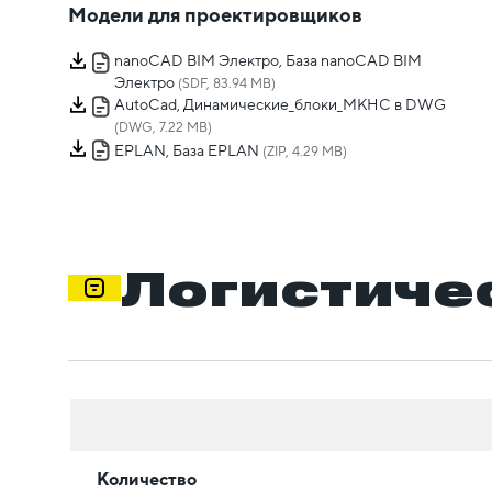
Модели для проектировщиков
nanoCAD BIM Электро, База nanoCAD BIM
Электро
(SDF, 83.94 MB)
AutoCad, Динамические_блоки_МКНС в DWG
(DWG, 7.22 MB)
EPLAN, База EPLAN
(ZIP, 4.29 MB)
Логистиче
Количество