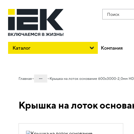
Поиск
Каталог
Компания
...
Главная
Крышка на лоток основание 600х3000-2,0мм HD
Каталог
Крышка на лоток основ
05. Системы для прокладки кабеля
05.04 Кабельные лотки и аксессуары
05.04.04 Аксессуары для лотков
металлических