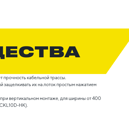
ЩЕСТВА
ет прочность кабельной трассы.
 защелкивать их на лоток простым нажатием
 при вертикальном монтаже, для ширины от 400
(CKL10D-HK).