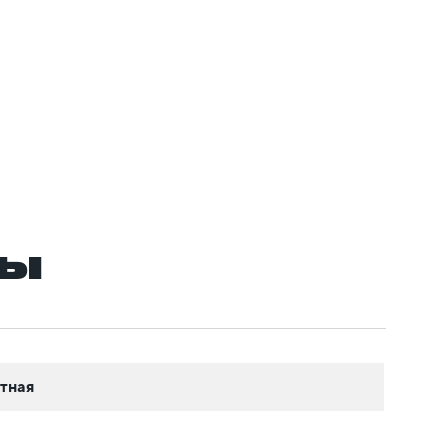
ры
тная