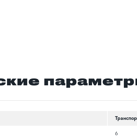
ские парамет
Транспор
6