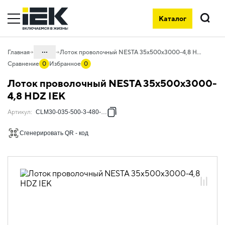
Каталог
Поиск
...
Главная
Лоток проволочный NESTA 35х500х3000-4,8 HDZ IEK
Сравнение
0
Избранное
0
Каталог
Лоток проволочный NESTA 35х500х3000-
05. Системы для прокладки кабеля
4,8 HDZ IEK
05.04 Кабельные лотки и аксессуары
Артикул
:
CLM30-035-500-3-480-HDZ
05.04.03 Лотки металлические
Сгенерировать QR - код
проволочные NESTA
05.04.03.01 Лотки проволочные
NESTA
05.04.03.01.03 Лотки проволочные
NESTA горячеоцинкованная сталь
05.04.03.01.03.02 Лотки проволочные
NESTA 4,8мм