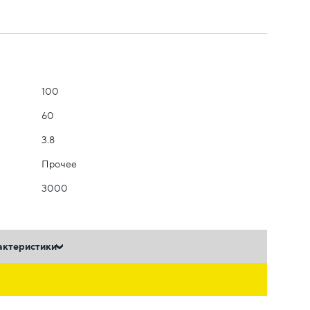
100
60
3.8
Прочее
3000
актеристики
ь