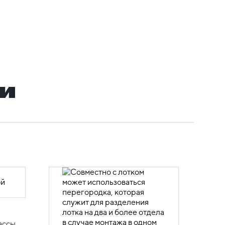
и
ассы.