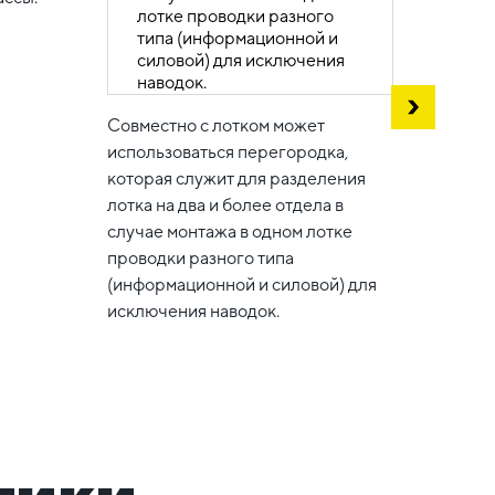
Для к
потол
Совместно с лотком может
ассор
использоваться перегородка,
крепе
которая служит для разделения
орган
лотка на два и более отдела в
любой
случае монтажа в одном лотке
проводки разного типа
(информационной и силовой) для
исключения наводок.
тики