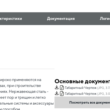
ктеристики
Документация
Логи
широко применяются на
Основные докумен
ах, при строительстве
Габаритный Чертеж
(JPG, 3.
ниях. Нержавеющая сталь -
Габаритный Чертеж
(JPG, 3.0
меет пор и трещин и легко
Посмотреть все докуме
ельные системы и аксессуары
м способом.