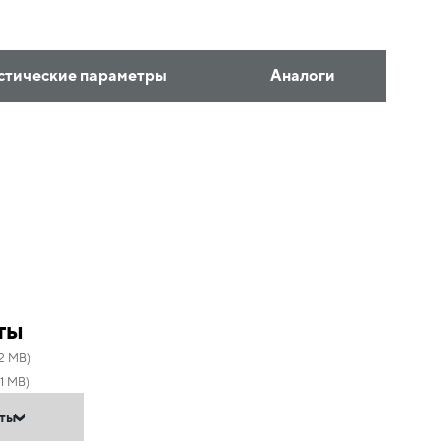
стические параметры
Аналоги
ты
72 MB)
1 MB)
нты