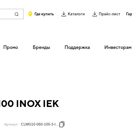
Где купить
Каталоги
Прайс-лист
Га
Промо
Бренды
Поддержка
Инвесторам
100 INOX IEK
Артикул
:
CLWG10-060-100-3-INOX