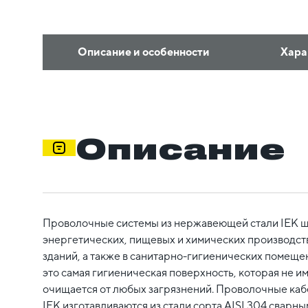
Описание и особенности
Хара
Описание
Проволочные системы из нержавеющей стали IEK 
энергетических, пищевых и химических производств
зданий, а также в санитарно-гигиенических помеще
это самая гигиеническая поверхность, которая не и
очищается от любых загрязнений. Проволочные каб
IEK изготавливаются из стали сорта AISI 304 сварны