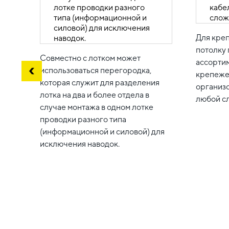
Для креп
потолку
Совместно с лотком может
ассорти
использоваться перегородка,
крепеже
которая служит для разделения
организ
лотка на два и более отдела в
любой с
случае монтажа в одном лотке
проводки разного типа
(информационной и силовой) для
исключения наводок.