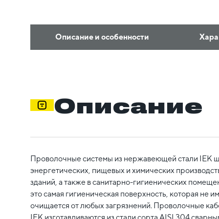
Описание и особенности
Хара
Описание
Проволочные системы из нержавеющей стали IEK 
энергетических, пищевых и химических производств
зданий, а также в санитарно-гигиенических помеще
это самая гигиеническая поверхность, которая не и
очищается от любых загрязнений. Проволочные каб
IEK изготавливаются из стали сорта AISI 304 сварны