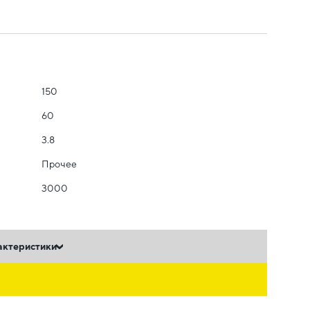
150
60
3.8
Прочее
3000
актеристики
ь