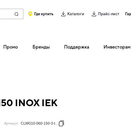
Где купить
Каталоги
Прайс-лист
Га
Промо
Бренды
Поддержка
Инвесторам
150 INOX IEK
Артикул
:
CLWG10-060-150-3-INOX