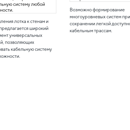
Возможно формирование
многоуровневых систем пр
ления лотка к стенам и
сохранении легкой доступно
 предлагается широкий
кабельным трассам.
мент универсальных
й, позволяющих
овать кабельную систему
ложности.