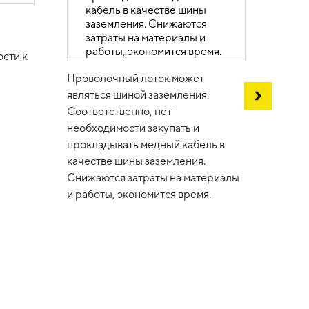
и
сти к
Проволочный лоток может
являться шиной заземления.
Соответственно, нет
В сис
необходимости закупать и
небол
прокладывать медный кабель в
соеди
качестве шины заземления.
котор
Снижаются затраты на материалы
вариа
и работы, экономится время.
задач
стойки
новым
имеющ