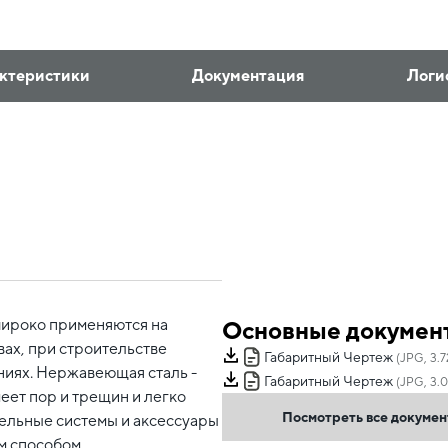
ктеристики
Документация
Логи
широко применяются на
Основные докумен
ах, при строительстве
Габаритный Чертеж
(JPG, 3.
ниях. Нержавеющая сталь -
Габаритный Чертеж
(JPG, 3.0
меет пор и трещин и легко
Посмотреть все докуме
ельные системы и аксессуары
м способом.