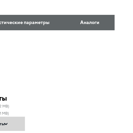
стические параметры
Аналоги
ты
72 MB)
1 MB)
нты