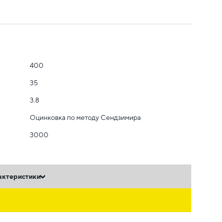
400
35
3.8
Оцинковка по методу Сендзимира
3000
актеристики
ь