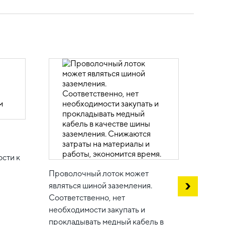
и
сти к
Проволочный лоток может
являться шиной заземления.
Соответственно, нет
В сис
необходимости закупать и
небол
прокладывать медный кабель в