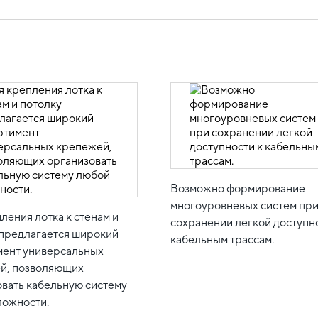
Возможно формирование
многоуровневых систем пр
ления лотка к стенам и
сохранении легкой доступно
 предлагается широкий
кабельным трассам.
мент универсальных
й, позволяющих
овать кабельную систему
ложности.