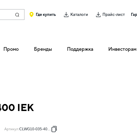
Где купить
Каталоги
Прайс-лист
Га
Промо
Бренды
Поддержка
Инвесторам
400 IEK
Артикул
:
CLWG10-035-400-3