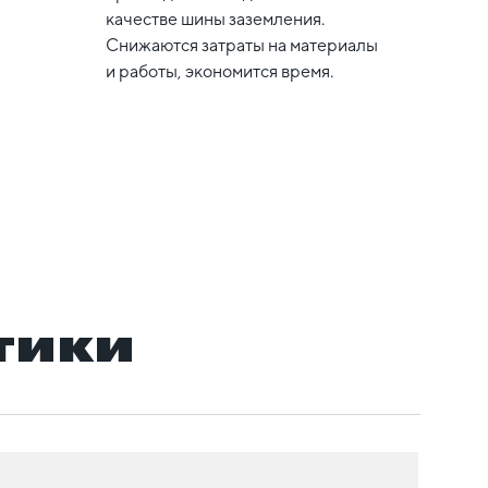
соеди
качестве шины заземления.
котор
Снижаются затраты на материалы
вариа
и работы, экономится время.
задач
стойки
новым
имеющ
тики