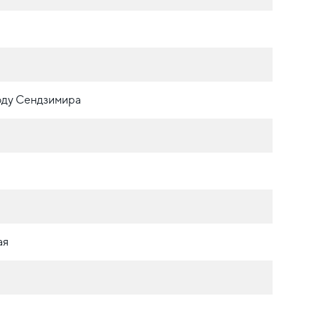
оду Сендзимира
ая