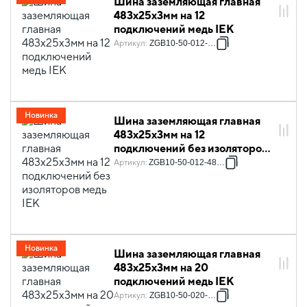
Шина заземляющая главная
483х25х3мм на 12
подключений медь IEK
Артикул
:
ZGB10-50-012-483
Новинка
Шина заземляющая главная
483х25х3мм на 12
подключений без изоляторов
медь IEK
Артикул
:
ZGB10-50-012-483-U
Новинка
Шина заземляющая главная
483х25х3мм на 20
подключений медь IEK
Артикул
:
ZGB10-50-020-483