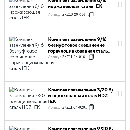
Комплект заземления 6/16
нержавеющая сталь IEK
Артикул
:
ZKZ10-20-016-06
Комплект заземления 9/16
безмуфтовое соединение
горячеоцинкованная сталь
IEK
Артикул
:
ZKZ11-14-016-09
Комплект заземления 3/20 б/
м оцинкованная сталь HDZ
IEK
Артикул
:
ZKZ11-14-020-03
Комплект заземления 9/20 б/