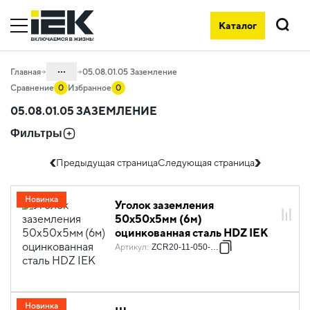
Стержень заземления купить в IEK: заземление для пассивной 
Каталог
Поиск
...
Главная
05.08.01.05 Заземление
Сравнение
0
Избранное
0
Каталог
05.08.01.05 ЗАЗЕМЛЕНИЕ
05. Системы для прокладки кабеля
Фильтры
05.08 Молниезащита и заземление
Предыдущая страница
Следующая страница
05.08.01 Пассивная молниезащита и
заземление
Новинка
Уголок заземления
50х50х5мм (6м)
оцинкованная сталь HDZ IEK
Артикул
:
ZCR20-11-050-006
Новинка