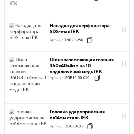
Насадка для перфоратора
SDS-max IEK
Артикул
:
TNP20-250-15
Шина заземляющая главная
360х40х4мм на 10
подключений медь IEK
Артикул
:
ZGB10-50-010-360
Головка удароприёмная
d=14мм сталь IEK
Артикул
:
ZGU10-10-014