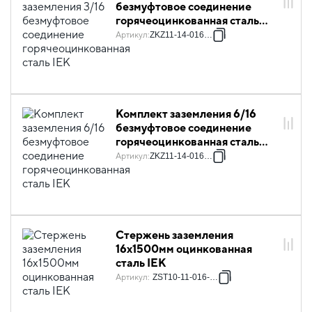
безмуфтовое соединение
горячеоцинкованная сталь
IEK
Артикул
:
ZKZ11-14-016-03
Комплект заземления 6/16
безмуфтовое соединение
горячеоцинкованная сталь
IEK
Артикул
:
ZKZ11-14-016-06
Стержень заземления
16х1500мм оцинкованная
сталь IEK
Артикул
:
ZST10-11-016-001