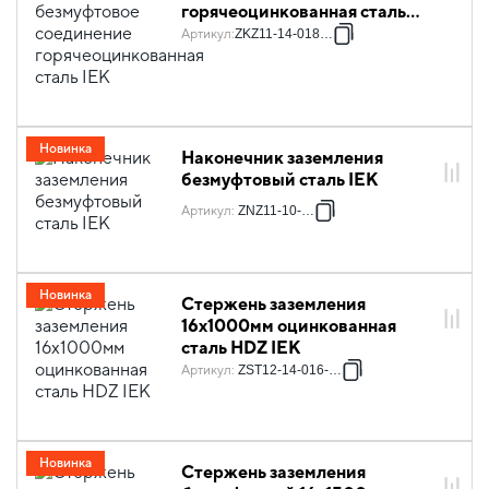
горячеоцинкованная сталь
IEK
Артикул
:
ZKZ11-14-018-06
Новинка
Наконечник заземления
безмуфтовый сталь IEK
Артикул
:
ZNZ11-10-016
Новинка
Стержень заземления
16х1000мм оцинкованная
сталь HDZ IEK
Артикул
:
ZST12-14-016-000
Новинка
Стержень заземления