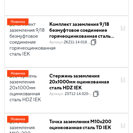
Новинка
Комплект заземления 9/18
безмуфтовое соединение
горячеоцинкованная сталь
IEK
Артикул
:
ZKZ11-14-018-09
Новинка
Стержень заземления
20х1000мм оцинкованная
сталь HDZ IEK
Артикул
:
ZST12-14-020-000
Новинка
Точка заземления М10х200
оцинкованная сталь TD IEK