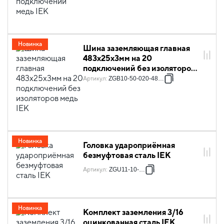
Новинка
Шина заземляющая главная
483х25х3мм на 20
подключений без изоляторов
медь IEK
Артикул
:
ZGB10-50-020-483-U
Новинка
Головка удароприёмная
безмуфтовая сталь IEK
Артикул
:
ZGU11-10-022
Новинка
Комплект заземления 3/16
оцинкованная сталь IEK