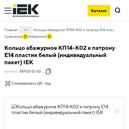
Каталог
Поиск
...
Главная
Кольцо абажурное КП14-К02 к патрону Е14 пластик белый (индивидуальный пакет) IEK
Сравнение
0
Избранное
0
Каталог
Кольцо абажурное КП14-К02 к патрону
10. Светотехника
Е14 пластик белый (индивидуальный
пакет) IEK
10.01 Источники света
10.01.03 Электропатроны,
Артикул
:
EKP20-01-02-K01
переходники
Сгенерировать QR - код
10.01.03.05 Аксессуары, кольца