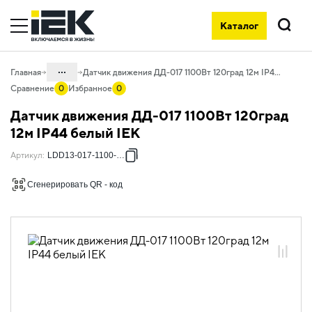
Каталог
Поиск
...
Главная
Датчик движения ДД-017 1100Вт 120град 12м IP44 белый IEK
Сравнение
0
Избранное
0
Каталог
Датчик движения ДД-017 1100Вт 120град
10. Светотехника
12м IP44 белый IEK
10.07 Управление освещением и
Артикул
:
LDD13-017-1100-001
комплектующие
Сгенерировать QR - код
10.07.01 Датчики движения
10.07.01.01 Датчики движения
инфракрасные