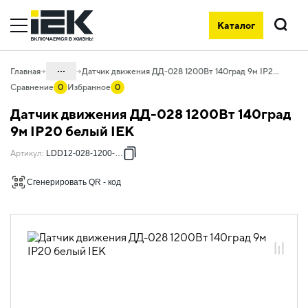
Каталог
Поиск
...
Главная
Датчик движения ДД-028 1200Вт 140град 9м IP20 белый IEK
Сравнение
0
Избранное
0
Каталог
Датчик движения ДД-028 1200Вт 140град
10. Светотехника
9м IP20 белый IEK
10.07 Управление освещением и
Артикул
:
LDD12-028-1200-001
комплектующие
Сгенерировать QR - код
10.07.01 Датчики движения
10.07.01.01 Датчики движения
инфракрасные