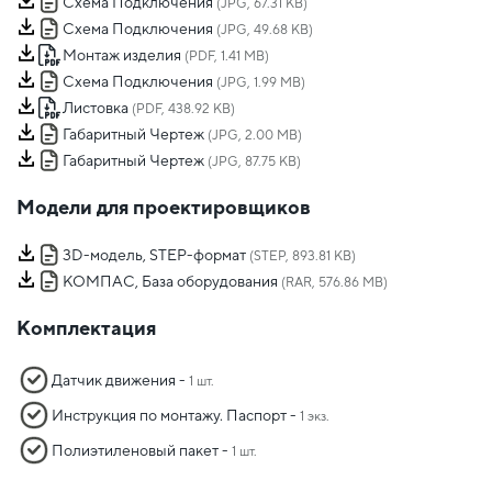
Схема Подключения
(JPG, 67.31 KB)
Схема Подключения
(JPG, 49.68 KB)
Монтаж изделия
(PDF, 1.41 MB)
Схема Подключения
(JPG, 1.99 MB)
Листовка
(PDF, 438.92 KB)
Габаритный Чертеж
(JPG, 2.00 MB)
Габаритный Чертеж
(JPG, 87.75 KB)
Модели для проектировщиков
3D-модель, STEP-формат
(STEP, 893.81 KB)
КОМПАС, База оборудования
(RAR, 576.86 MB)
Комплектация
Датчик движения -
1 шт.
Инструкция по монтажу. Паспорт -
1 экз.
Полиэтиленовый пакет -
1 шт.