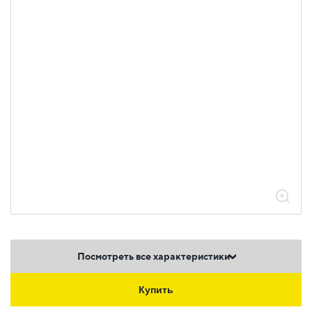
штыревые втулочные НШВ
Посмотреть все характеристики
Купить