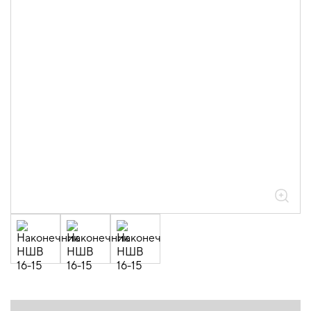
штыревые втулочные НШВ (20шт/
упак)