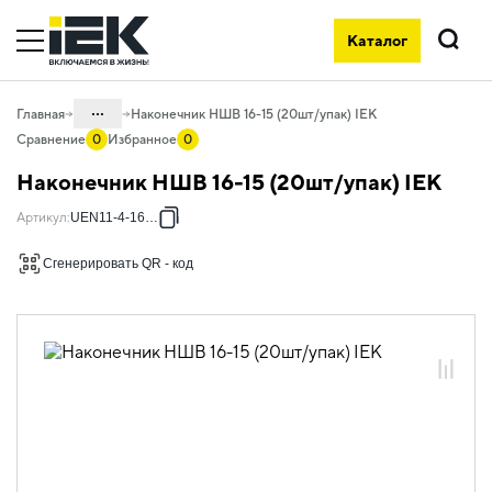
Каталог
Поиск
...
Главная
Наконечник НШВ 16-15 (20шт/упак) IEK
Сравнение
0
Избранное
0
Каталог
Наконечник НШВ 16-15 (20шт/упак) IEK
08. Изделия электромонтажные и
Артикул
:
UEN11-4-16-15
инструменты
08.01 Наконечники, гильзы,
Сгенерировать QR - код
соединители и ответвители
08.01.01 Наконечники, клеммы и
зажимы слаботочные
08.01.01.05 Неизолированные
наконечники
08.01.01.05.01 Наконечники штыревые
втулочные НШВ
08.01.01.05.01.01 Наконечники