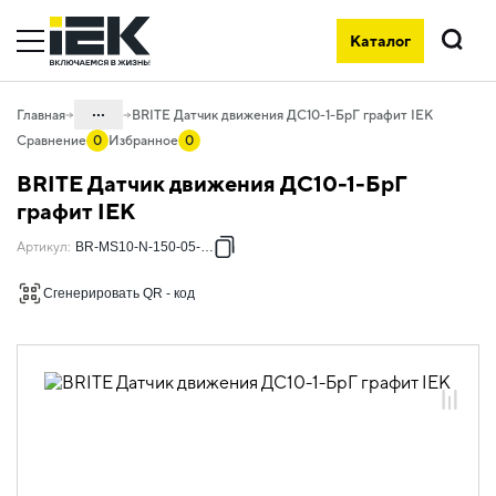
Каталог
Поиск
...
Главная
BRITE Датчик движения ДС10-1-БрГ графит IEK
Сравнение
0
Избранное
0
Каталог
BRITE Датчик движения ДС10-1-БрГ
06. Изделия электроустановочные,
графит IEK
удлинители и силовые разъемы
Артикул
:
BR-MS10-N-150-05-K53
06.01 Электроустановочные изделия
Сгенерировать QR - код
06.01.01 Электроустановочные
изделия скрытого монтажа BRITE
06.01.01.08 ЭУИ BRITE графит