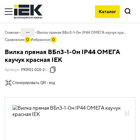
Каталог
Поиск
...
Главная
Вилка прямая ВБп3-1-0м IP44 ОМЕГА каучук красная IEK
Сравнение
0
Избранное
0
Каталог
Вилка прямая ВБп3-1-0м IP44 ОМЕГА
06. Изделия электроустановочные,
каучук красная IEK
удлинители и силовые разъемы
Артикул
:
PKR01-016-2-K04
06.04 Разъёмы, колодки, тройники
Сгенерировать QR - код
06.04.01 Каучуковые штепсельные
разъемы
06.04.01.01 Каучуковые штепсельные
разъемы OMEGA