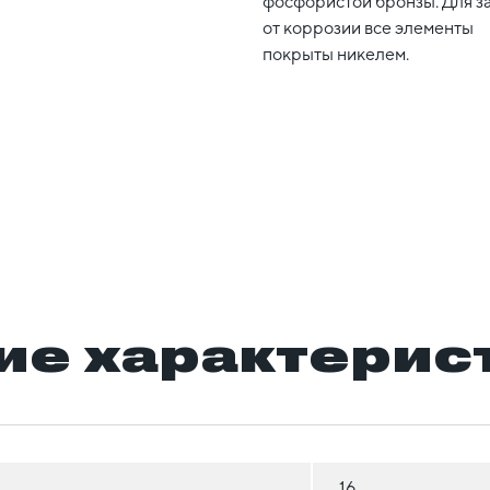
фосфористой бронзы. Для 
от коррозии все элементы
покрыты никелем.
ие характерис
16