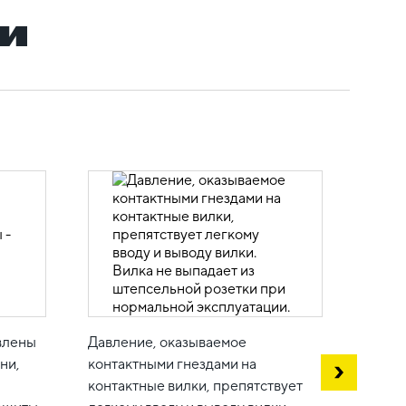
и
Винты
влены
Давление, оказываемое
механ
ни,
контактными гнездами на
соеди
контактные вилки, препятствует
самоо