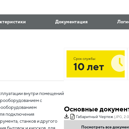
ктеристики
Документация
Логи
Срок службы:
10 лет
сплуатации внутри помещений
ктрооборудованием с
трооборудованием
Основные докумен
для подключения
Габаритный Чертеж
(JPG, 2.
умента, станков и другого
Посмотреть все докуме
я бытовок и киосков, для