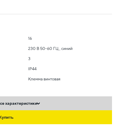
16
230 В 50-60 ГЦ , синий
3
IP44
Клемма винтовая
се характеристики
Купить