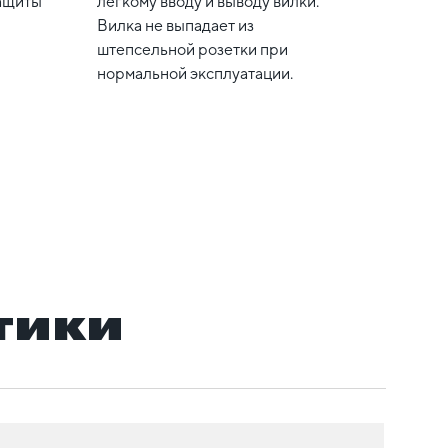
защиты
легкому вводу и выводу вилки.
Вилка не выпадает из
штепсельной розетки при
нормальной эксплуатации.
тики