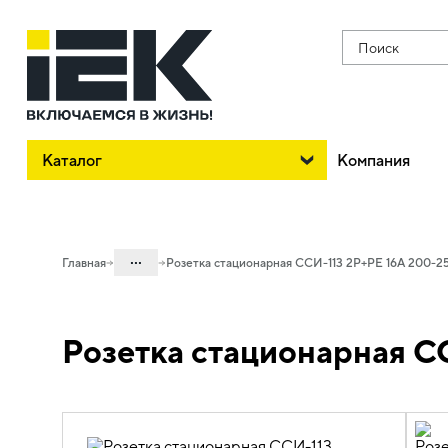
Поиск
Каталог
Компания
...
Главная
Розетка стационарная ССИ-113 2P+PE 16А 200-2
Каталог
Розетка стационарная С
06. Изделия электроустановочные,
удлинители и силовые разъемы
06.05 Силовые разъемы
06.05.03 Силовые разъемы ДРУГИЕ
СЕРИИ