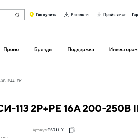
Где купить
Каталоги
Прайс-лист
Га
Промо
Бренды
Поддержка
Инвесторам
50В IP44 IEK
СИ-113 2P+PE 16А 200-250В I
Артикул
:
PSR11-016-3