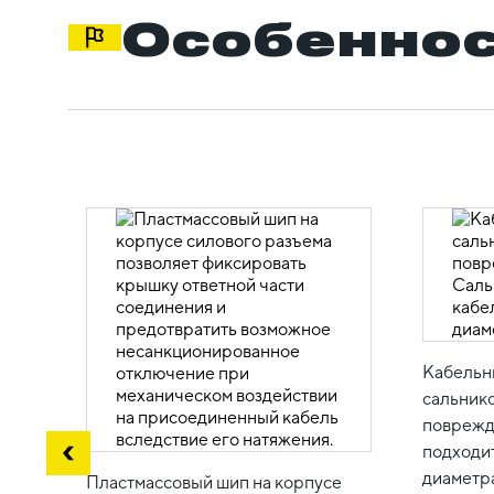
Особеннос
Кабельн
сальник
поврежд
подходит
диаметра
Пластмассовый шип на корпусе