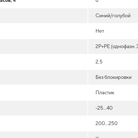
асов, ч
6
Синий/голубой
Нет
2P+PE (однофазн. 
2,5
Без блокировки
Пластик
-25...40
200...250