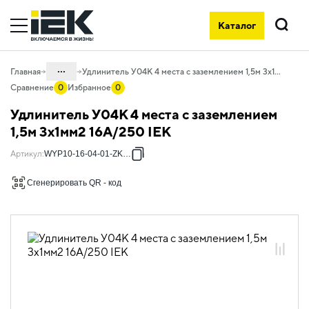
Каталог
Поиск
...
Главная
Удлинитель У04К 4 места с заземлением 1,5м 3х1мм2 16А/250 IEK
Сравнение
0
Избранное
0
Каталог
Удлинитель У04К 4 места с заземлением
06. Изделия электроустановочные,
1,5м 3х1мм2 16А/250 IEK
удлинители и силовые разъемы
Артикул
:
WYP10-16-04-01-ZK-17
06.02 Удлинители бытовые и сетевые
фильтры
Сгенерировать QR - код
06.02.01 Удлинители бытовые
06.02.01.01 Удлинители бытовые