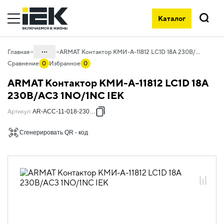
Каталог
Поиск
...
Главная
ARMAT Контактор КМИ-А-11812 LC1D 18А 230В/АС3 1NO/1NC IEK
Сравнение
0
Избранное
0
Каталог
ARMAT Контактор КМИ-А-11812 LC1D 18А
07. Оборудование коммутационное и
230В/АС3 1NO/1NC IEK
устройства управления
Артикул
:
AR-ACC-11-018-230-11
07.01 Контакторы
Сгенерировать QR - код
07.01.01 Контакторы ARMAT
07.01.01.01 Контакторы КМИ-А