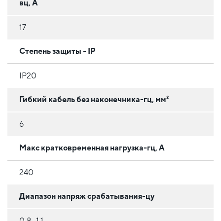
вц, А
17
Степень защиты - IP
IP20
Гибкий кабель без наконечника-гц, мм²
6
Макс кратковременная нагрузка-гц, А
240
Диапазон напряж срабатывания-цу
0,8...1,1