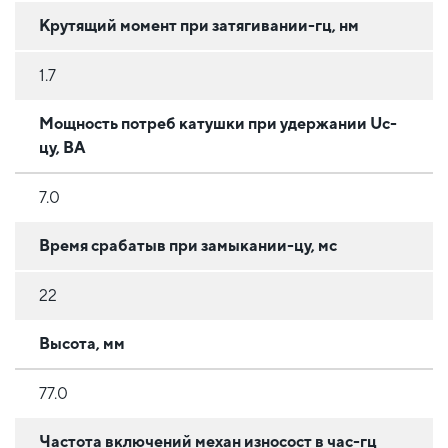
Крутящий момент при затягивании-гц, нм
1.7
Мощность потреб катушки при удержании Uc-
цу, ВА
7.0
Время срабатыв при замыкании-цу, мс
22
Высота, мм
77.0
Частота включений механ износост в час-гц