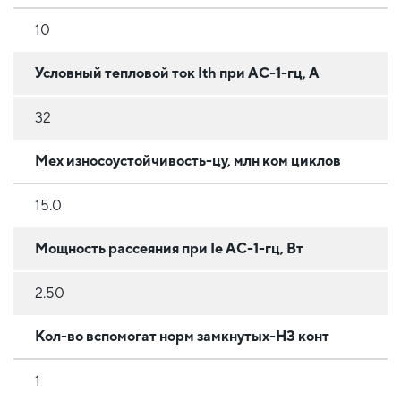
10
Условный тепловой ток Ith при АС-1-гц, А
32
Мех износоустойчивость-цу, млн ком циклов
15.0
Мощность рассеяния при Ie АС-1-гц, Вт
2.50
Кол-во вспомогат норм замкнутых-НЗ конт
1