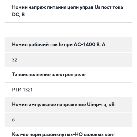
Номин напряж питания цепи управ Us пост тока
DC, В
-
Номин рабочий ток Ie при AC-1 400 В, А
32
Типоисполнение электрон реле
РТИ-1321
Номин импульсное напряжение Uimp-гц, кВ
6
Кол-во норм разомкнутых-НО силовых конт