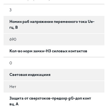
3
Номин раб напряжение переменного тока Ue-
гц, В
690
Кол-во норм замкн-НЗ силовых контактов
0
Световая индикациия
Нет
Защита от сверхтоков-предохр gG-доп конт
вц, А