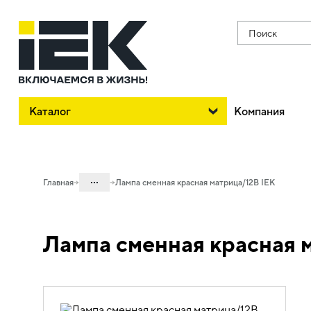
Поиск
Каталог
Компания
...
Главная
Лампа сменная красная матрица/12В IEK
Каталог
Лампа сменная красная 
07. Оборудование коммутационное и
устройства управления
07.04 Устройства подачи команд и
сигналов
07.04.02 Устройства управления и