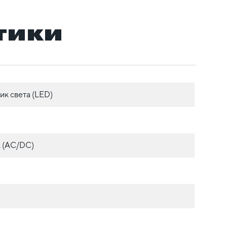
тики
ик света (LED)
. (AC/DC)