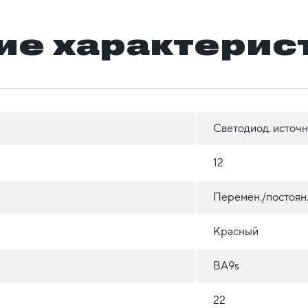
ие характерис
Светодиод. источн
12
Перемен./постоян
Красный
BA9s
22