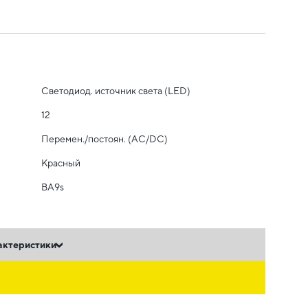
Светодиод. источник света (LED)
12
Перемен./постоян. (AC/DC)
Красный
BA9s
актеристики
ь