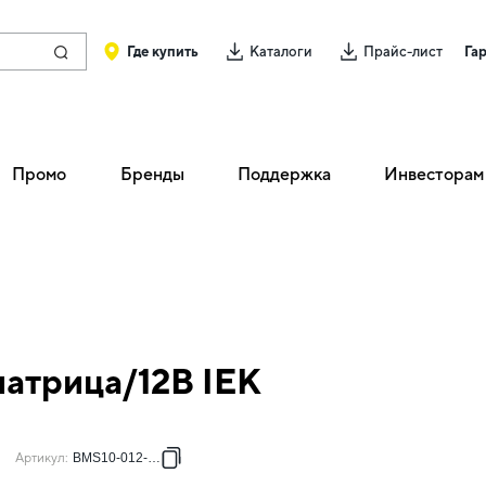
Где купить
Каталоги
Прайс-лист
Га
Промо
Бренды
Поддержка
Инвесторам
матрица/12В IEK
Артикул
:
BMS10-012-K04