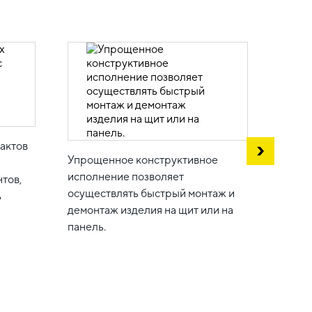
актов
Для п
Упрощенное конструктивное
жидко
исполнение позволяет
тов,
издел
осуществлять быстрый монтаж и
ь
уплот
демонтаж изделия на щит или на
панель.