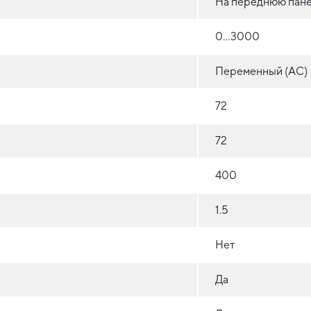
На переднюю пан
0...3000
Переменный (AC)
72
72
400
1.5
Нет
Да