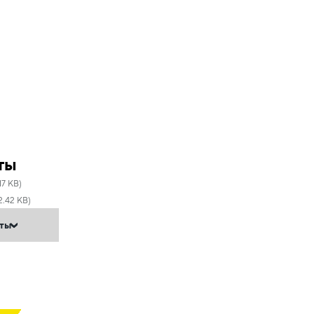
ты
17 KB)
2.42 KB)
нты