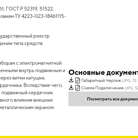
1; ГОСТ Р 52319, 51522,
словиям ТУ 4223-023-18461115-
сударственный реестр
дении типа средств
иборам с электромагнитной
ещенными внутрь подвижным и
Основные докумен
ерез витки катушки,
Габаритный Чертеж
(JPG, 72.
рдечника. Вследствие чего,
Схема Подключения
(JPG, 5
и подвижный сердечник
Посмотреть все докуме
ивного влияния внешних
металлическим экраном.