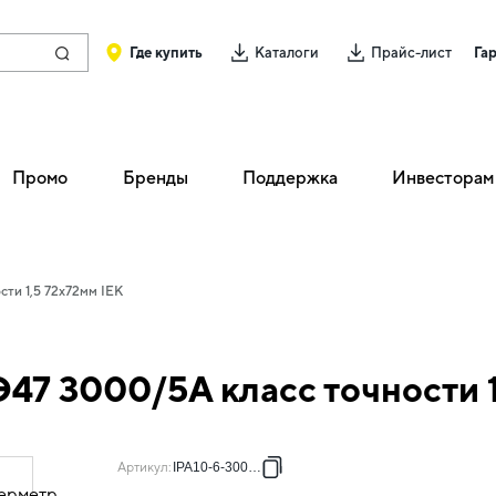
Где купить
Каталоги
Прайс-лист
Га
Промо
Бренды
Поддержка
Инвесторам
ти 1,5 72х72мм IEK
47 3000/5А класс точности 1
Артикул
:
IPA10-6-3000-E