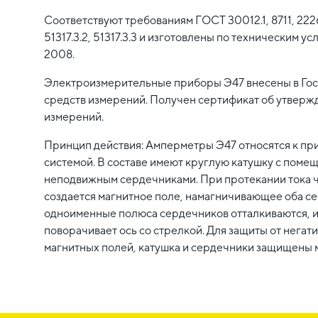
Соответствуют требованиям ГОСТ 30012.1, 8711, 2226
51317.3.2, 51317.3.3 и изготовлены по техническим у
2008.
Электроизмерительные приборы Э47 внесены в Го
средств измерений. Получен сертификат об утверж
измерений.
Принцип действия: Амперметры Э47 относятся к пр
системой. В составе имеют круглую катушку с пом
неподвижным сердечниками. При протекании тока ч
создается магнитное поле, намагничивающее оба се
одноименные полюса сердечников отталкиваются, 
поворачивает ось со стрелкой. Для защиты от негат
магнитных полей, катушка и сердечники защищены 