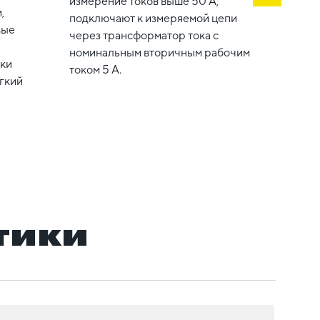
измерение токов выше 50 А,
,
подключают к измеряемой цепи
вые
через трансформатор тока с
номинальным вторичным рабочим
вки
током 5 А.
гкий
тики