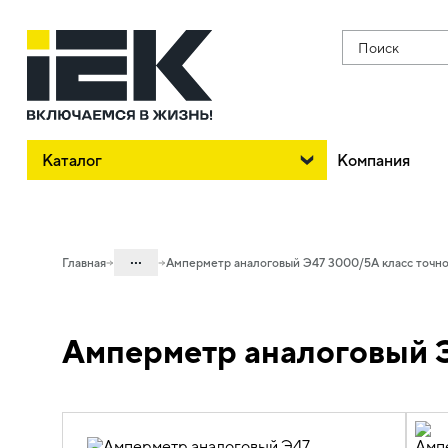
Поиск
Каталог
Компания
...
Главная
Амперметр аналоговый Э47 3000/5А класс точнос
Каталог
Амперметр аналоговый Э
03. Приборы учета, контроля,
измерения и оборудование
электропитания
03.02 Приборы
электроизмерительные