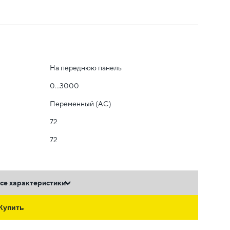
На переднюю панель
0...3000
Переменный (AC)
72
72
се характеристики
Купить