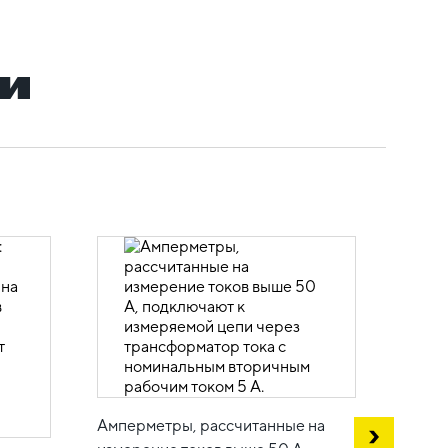
и
Пломб
предо
несан
Амперметры, рассчитанные на
механ