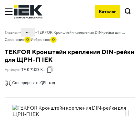
Каталог
Поиск
...
Главная
TEKFOR Кронштейн крепления DIN-рейки для ЩРН-П IEK
Сравнение
0
Избранное
0
Каталог
TEKFOR Кронштейн крепления DIN-рейки
04. Щитовое оборудование
для ЩРН-П IEK
04.01 Корпуса пластиковые
Артикул
:
TF-KP10D-KR-N
04.01.02 Корпуса пластиковые для
Сгенерировать QR - код
модульного оборудования TEKFOR
04.01.02.10 Комплектующие