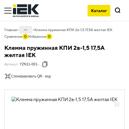
Каталог
Поиск
...
Главная
Клемма пружинная КПИ 2в-1,5 17,5А желтая IEK
Сравнение
0
Избранное
0
Каталог
Клемма пружинная КПИ 2в-1,5 17,5А
04. Щитовое оборудование
желтая IEK
04.10 Принадлежности для
Артикул
:
YZN11-001-K05
внутрищитового монтажа
Сгенерировать QR - код
04.10.04 Клеммы и клеммные блоки
04.10.04.02 Клеммы пружинные