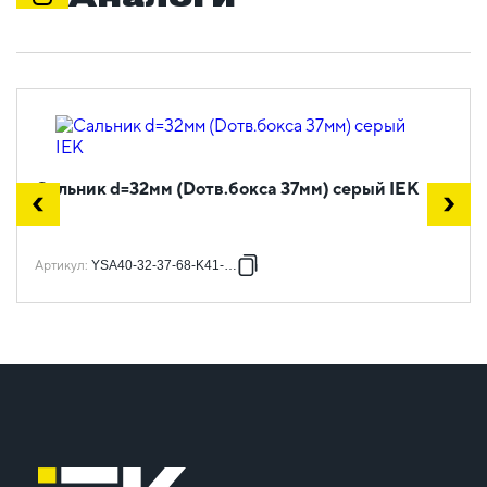
Сальник d=32мм (Dотв.бокса 37мм) серый IEK
Артикул
:
YSA40-32-37-68-K41-050