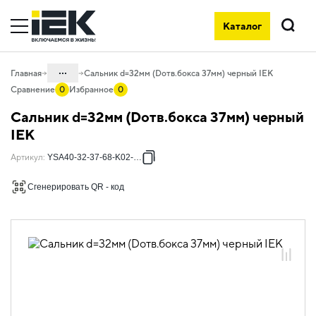
Каталог
Поиск
...
Главная
Сальник d=32мм (Dотв.бокса 37мм) черный IEK
Сравнение
0
Избранное
0
Каталог
Сальник d=32мм (Dотв.бокса 37мм) черный
04. Щитовое оборудование
IEK
04.10 Принадлежности для
Артикул
:
YSA40-32-37-68-K02-050
внутрищитового монтажа
Сгенерировать QR - код
04.10.05 Сальники и кабельные вводы
04.10.05.07 Кабельные ввод-сальники
04.10.05.07.01 Кабельные ввод-
сальники