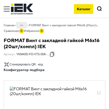
Каталог
Поиск
...
Главная
FORMAT Винт с закладной гайкой М6х16 (20шт/компл) IEK
Сравнение
0
Избранное
0
Каталог
FORMAT Винт с закладной гайкой М6х16
04. Щитовое оборудование
(20шт/компл) IEK
04.04 Шкафы металлические
Артикул
:
YKM40D-FO-VTS-006-017
напольные
Сгенерировать QR - код
04.04.03 Шкафы металлические
напольные FORMAT
Конфигуратор подбора
04.04.03.02 Элементы
секционирования и аксессуары
04.04.03.02.10 Аксессуары