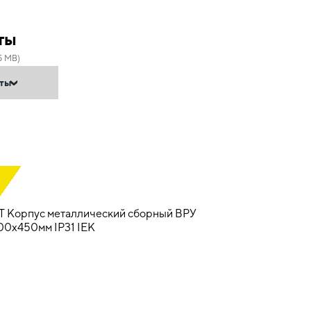
ты
5 MB)
нты