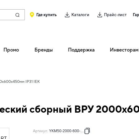
Где купить
Каталоги
Прайс-лист
Га
Промо
Бренды
Поддержка
Инвесторам
0х600х450мм IP31 IEK
еский сборный ВРУ 2000х60
Артикул
:
YKM50-2000-600-450