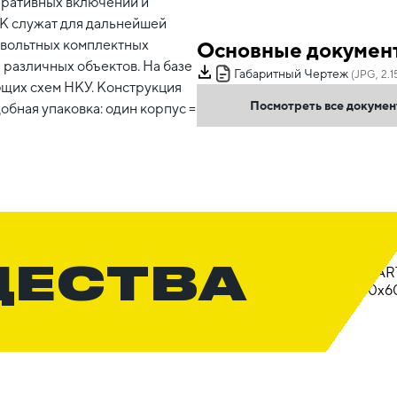
перативных включений и
K служат для дальнейшей
овольтных комплектных
Основные докумен
различных объектов. На базе
Габаритный Чертеж
(JPG, 2.1
щих схем НКУ. Конструкция
Посмотреть все докуме
бная упаковка: один корпус =
ЩЕСТВА