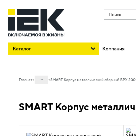
Поиск
Каталог
Компания
...
Главная
SMART Корпус металлический сборный ВРУ 200
Каталог
SMART Корпус металлич
04. Щитовое оборудование
04.04 Шкафы металлические
напольные
04.04.02 Шкафы металлические
напольные разборные SMART