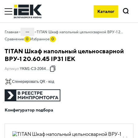
Каталог
Поиск
...
Главная
TITAN Шкаф напольный цельносварной ВРУ-1 20.60.45 IP31 IEK
Сравнение
0
Избранное
0
Каталог
TITAN Шкаф напольный цельносварной
04. Щитовое оборудование
ВРУ-1 20.60.45 IP31 IEK
04.04 Шкафы металлические
Артикул
:
YKM1-C3-2064-31
напольные
Сгенерировать QR - код
04.04.01 Шкафы металлические
напольные сварные TITAN
04.04.01.01 Шкафы металлические
напольные сварные ВРУ
Конфигуратор подбора
04.04.01.01.01 Шкафы металлические
напольные сварные ВРУ IP31