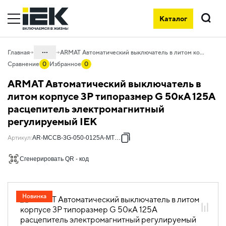
Каталог
Поиск
...
Главная
ARMAT Автоматический выключатель в литом корпусе 3P типоразмер G 50кА 125А расцепитель электромагнитный регулируемый IEK
Сравнение
0
Избранное
0
Каталог
ARMAT Автоматический выключатель в
02. Силовое оборудование защиты и
литом корпусе 3P типоразмер G 50кА 125А
коммутации
расцепитель электромагнитный
02.01 Силовые автоматические
регулируемый IEK
выключатели в литом корпусе и доп.
устройства
Артикул
:
AR-MCCB-3G-050-0125A-MTUC
02.01.01 Силовые автоматические
Сгенерировать QR - код
выключатели ARMAT и доп. устройства
02.01.01.01 Силовые автоматические
выключатели
Новинка