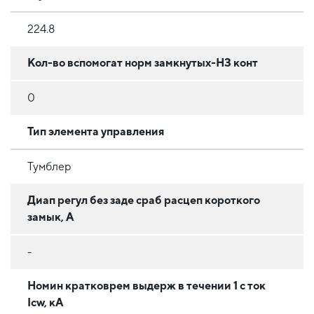
224.8
Кол-во вспомогат норм замкнутых-НЗ конт
0
Тип элемента управления
Тумблер
Диап регул без заде сраб расцеп короткого
замык, А
-
Номин кратковрем выдерж в течении 1 с ток
Icw, кА