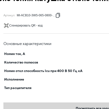
Артикул
:
MI-ACB10-3WS-065-0800-ACF
Сгенерировать QR - код
Основные характеристики
Номин ток, А
Количество полюсов
Номин откл способность Icu при 400 В 50 Гц, кА
Исполнение
Тип расцепителя
Посмотреть все хар