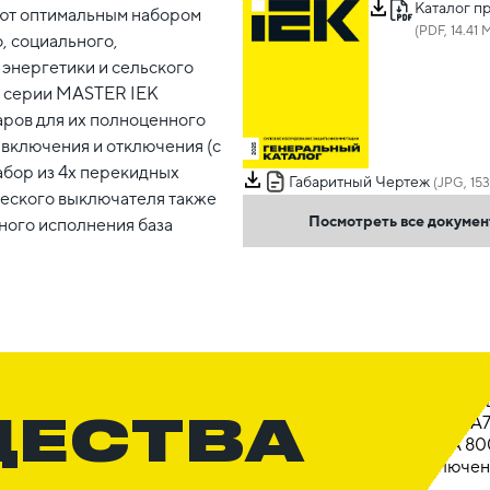
Каталог п
ют оптимальным набором
(PDF, 14.41 
, социального,
 энергетики и сельского
и серии MASTER IEK
ров для их полноценного
 включения и отключения (с
абор из 4х перекидных
Габаритный Чертеж
(JPG, 153
ического выключателя также
Посмотреть все докуме
ного исполнения база
ЩЕСТВА