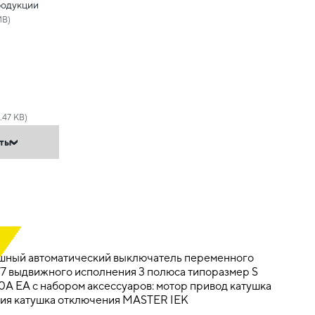
родукции
MB)
.47 KB)
нты