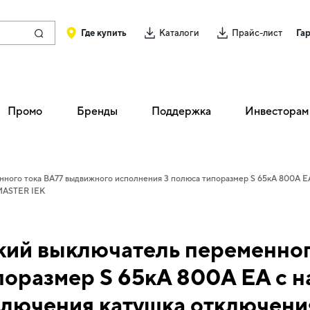
Где купить
Каталоги
Прайс-лист
Га
Промо
Бренды
Поддержка
Инвесторам
ного тока ВА77 выдвижного исполнения 3 полюса типоразмер S 65кА 800А EA
 MASTER IEK
кий выключатель переменног
поразмер S 65кА 800А EA с н
ключения катушка отключен