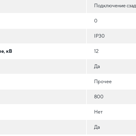
Подключение сза
0
IP30
е, кВ
12
Да
Прочее
800
Нет
Да