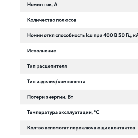
Номин ток, А
Количество полюсов
Номин откл способность Icu при 400 В 50 Гц, к
Исполнение
Тип расцепителя
Тип изделия/компонента
Потери энергии, Вт
Температура эксплуатации, °C
Кол-во вспомогат переключающих контактов