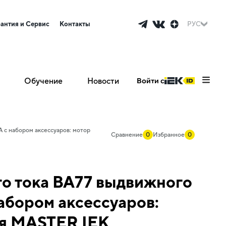
рантия и Сервис
Контакты
РУС
Обучение
Новости
Войти с
 с набором аксессуаров: мотор
Сравнение
0
Избранное
0
о тока ВА77 выдвижного
абором аксессуаров:
ия MASTER IEK