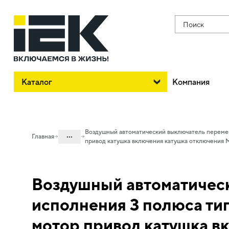
Поиск
Каталог
Компания
Воздушный автоматический выключатель перемен
...
Главная
привод катушка включения катушка отключения
Каталог
02. Силовое оборудование защиты и
Воздушный автоматичес
коммутации
исполнения 3 полюса ти
02.04 Воздушные автоматические
выключатели и доп. устройства
мотор привод катушка в
02.04.02 Воздушные автоматические