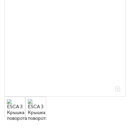
05.04.04.03.01.01.05 Аксессуары
ломаные для лотков листовых ESCA L
толщиной 0,6мм
05.04.04.03.01.01.05.06 Повороты на
45град вертикальные внутренние
0,6мм