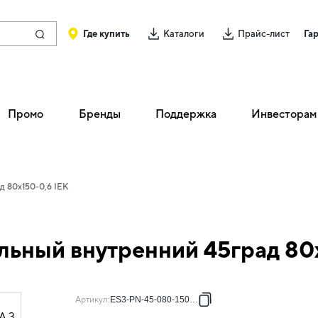
Где купить
Каталоги
Прайс-лист
Га
Промо
Бренды
Поддержка
Инвесторам
д 80х150-0,6 IEK
льный внутренний 45град 80
Артикул
:
ES3-PN-45-080-150-06