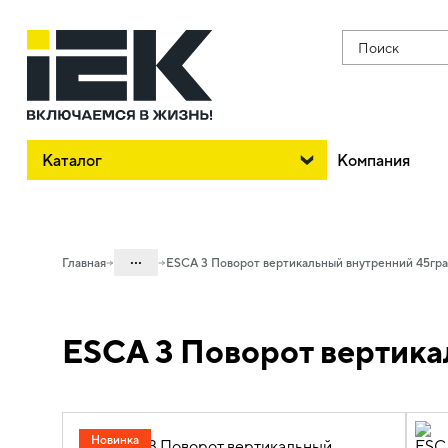
Поиск
Каталог
Компания
...
Главная
ESCA 3 Поворот вертикальный внутренний 45гра
Каталог
ESCA 3 Поворот вертика
05. Системы для прокладки кабеля
05.04 Кабельные лотки и аксессуары
05.04.04 Аксессуары для лотков
металлических
Новинка