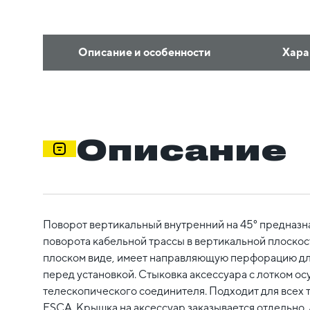
Описание и особенности
Хара
Описание
Поворот вертикальный внутренний на 45° предназн
поворота кабельной трассы в вертикальной плоскост
плоском виде, имеет направляющую перфорацию для
перед установкой. Стыковка аксессуара с лотком ос
телескопического соединителя. Подходит для всех 
ESCA. Крышка на аксессуар заказывается отдельно. 