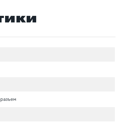
тики
 разъем