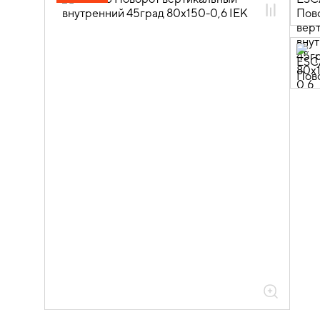
05.04.04.03 Аксессуары для лотков
листовых ESCA
05.04.04.03.01 Аксессуары ломаные
для лотков листовых ESCA L
05.04.04.03.01.01 Аксессуары ломаные
для лотков листовых ESCA L
оцинкованная сталь
05.04.04.03.01.01.05 Аксессуары
ломаные для лотков листовых ESCA L
толщиной 0,6мм
05.04.04.03.01.01.05.06 Повороты на
45град вертикальные внутренние
0,6мм