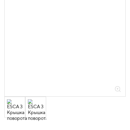
05.04.04.03.01.01.05 Аксессуары
ломаные для лотков листовых ESCA L
толщиной 0,6мм
05.04.04.03.01.01.05.02 Повороты на
90град вертикальные внешние 0,6мм