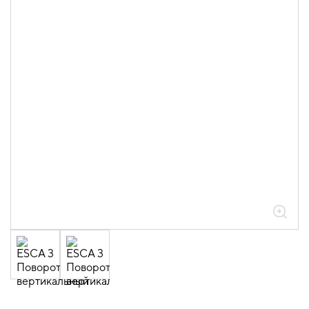
05.04.04.03.01.01.05 Аксессуары
ломаные для лотков листовых ESCA L
толщиной 0,6мм
05.04.04.03.01.01.05.02 Повороты на
90град вертикальные внешние 0,6мм