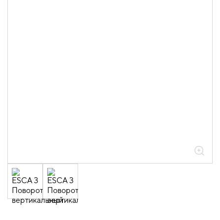
05.04.04.03.01.01.05 Аксессуары
ломаные для лотков листовых ESCA L
толщиной 0,6мм
05.04.04.03.01.01.05.02 Повороты на
90град вертикальные внешние 0,6мм