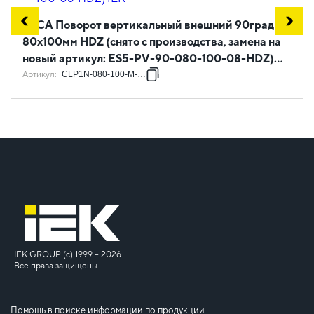
ESCA Поворот вертикальный внешний 90град
80х100мм HDZ (снято с производства, замена на
новый артикул: ES5-PV-90-080-100-08-HDZ)
IEK
Артикул
:
CLP1N-080-100-M-HDZ
IEK GROUP (c) 1999 – 2026
Все права защищены
Помощь в поиске информации по продукции