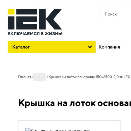
Поиск
Каталог
Компания
...
Главная
Крышка на лоток основание 150х2500-2,0мм IEK
Каталог
Крышка на лоток основа
05. Системы для прокладки кабеля
05.04 Кабельные лотки и аксессуары
05.04.04 Аксессуары для лотков
металлических