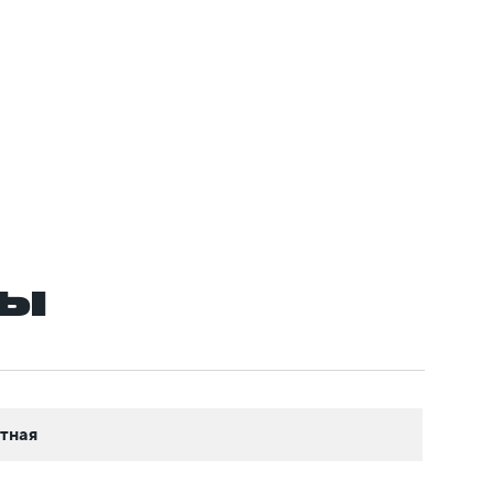
ры
тная