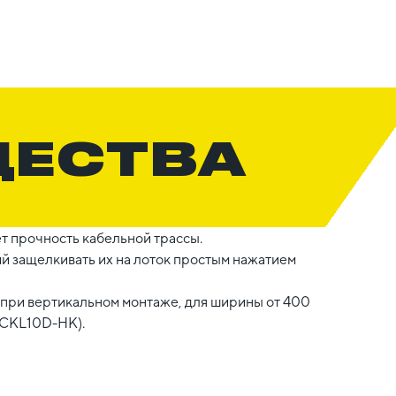
ЩЕСТВА
ет прочность кабельной трассы.
 защелкивать их на лоток простым нажатием
 при вертикальном монтаже, для ширины от 400
(CKL10D-HK).