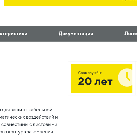
ктеристики
Документация
Логи
Срок службы:
20 лет
 для защиты кабельной
матических воздействий и
 совместимы с листовыми
ого контура заземления