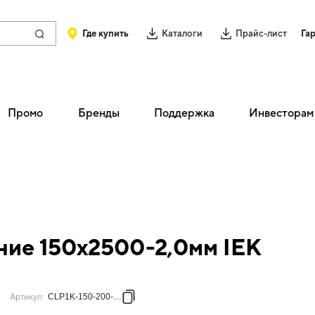
Где купить
Каталоги
Прайс-лист
Га
Промо
Бренды
Поддержка
Инвесторам
ние 150х2500-2,0мм IEK
Артикул
:
CLP1K-150-200-D25