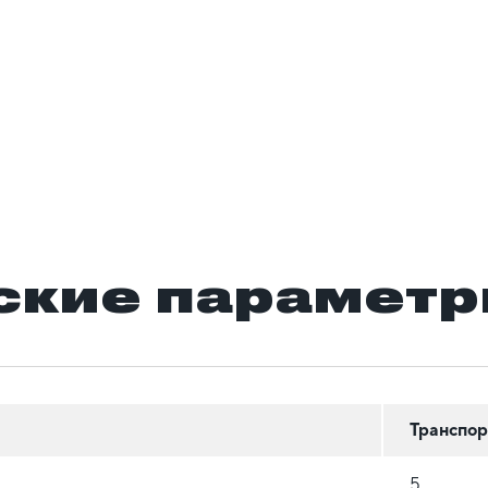
ские парамет
Транспор
5