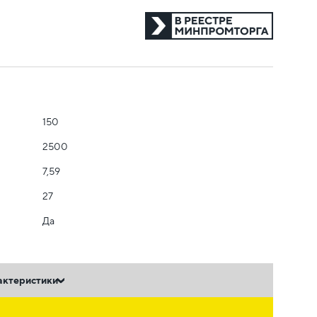
150
2500
7,59
27
Да
актеристики
ь