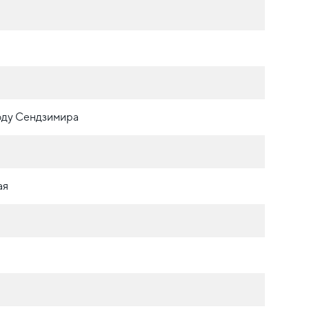
оду Сендзимира
ая