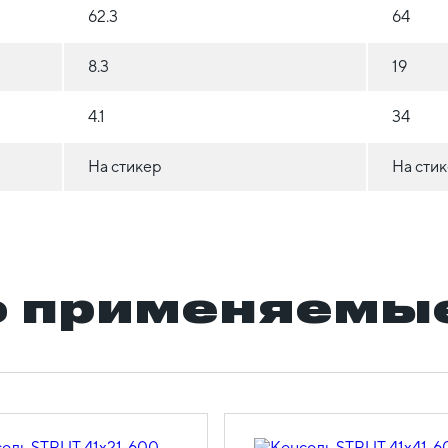
62.3
64
8.3
19
4.1
34
На стикер
На сти
 применяемые