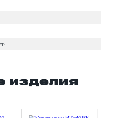
кер
 изделия