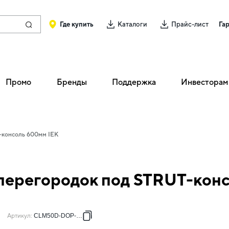
Где купить
Каталоги
Прайс-лист
Га
Промо
Бренды
Поддержка
Инвесторам
-консоль 600мм IEK
перегородок под STRUT-кон
Артикул
:
CLM50D-DOP-600