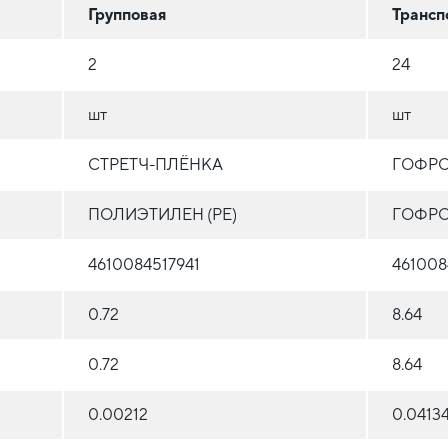
Групповая
Трансп
2
24
шт
шт
СТРЕТЧ-ПЛЁНКА
ГОФР
ПОЛИЭТИЛЕН (PE)
ГОФРО
4610084517941
461008
0.72
8.64
0.72
8.64
0.00212
0.0413