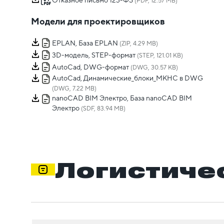
(PDF, 12.57 MB)
Модели для проектировщиков
EPLAN, База EPLAN
(ZIP, 4.29 MB)
3D-модель, STEP-формат
(STEP, 121.01 KB)
AutoCad, DWG-формат
(DWG, 30.57 KB)
AutoCad, Динамические_блоки_МКНС в DWG
(DWG, 7.22 MB)
nanoCAD BIM Электро, База nanoCAD BIM
Электро
(SDF, 83.94 MB)
Логистиче