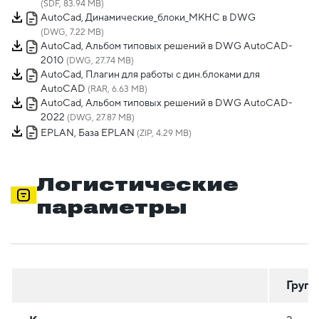
(SDF, 83.94 MB)
AutoCad, Динамические_блоки_МКНС в DWG
(DWG, 7.22 MB)
AutoCad, Альбом типовых решений в DWG AutoCAD-
2010
(DWG, 27.74 MB)
AutoCad, Плагин для работы с дин.блоками для
AutoCAD
(RAR, 6.63 MB)
AutoCad, Альбом типовых решений в DWG AutoCAD-
2022
(DWG, 27.87 MB)
EPLAN, База EPLAN
(ZIP, 4.29 MB)
Логистические
параметры
Групп