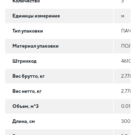
Количество
3
Единицы измерения
м
Тип упаковки
ПАЧК
Материал упаковки
ПОЛ
Штрихкод
46100
Вес брутто, кг
2.778
Вес нетто, кг
2.778
Объем, м^3
0.015
Длина, см
300