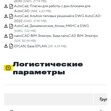
2010
(DWG, 27.74 MB)
AutoCad, Плагин для работы с дин.блоками для
AutoCAD
(RAR, 6.63 MB)
AutoCad, Альбом типовых решений в DWG AutoCAD-
2022
(DWG, 27.87 MB)
AutoCad, Динамические_блоки_МКНС в DWG
(DWG, 7.22 MB)
nanoCAD BIM Электро, База nanoCAD BIM Электро
(SDF, 83.94 MB)
EPLAN, База EPLAN
(ZIP, 4.29 MB)
Логистические
параметры
Групп