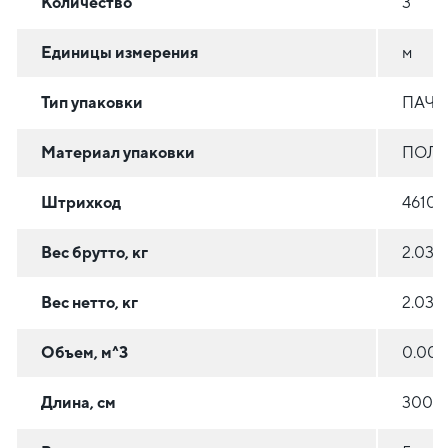
Количество
3
Единицы измерения
м
Тип упаковки
ПАЧК
Материал упаковки
ПОЛ
Штрихкод
46100
Вес брутто, кг
2.031
Вес нетто, кг
2.031
Объем, м^3
0.007
Длина, см
300