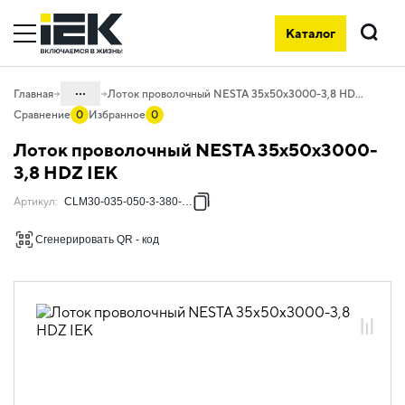
Каталог
Поиск
...
Главная
Лоток проволочный NESTA 35х50х3000-3,8 HDZ IEK
Сравнение
0
Избранное
0
Каталог
Лоток проволочный NESTA 35х50х3000-
05. Системы для прокладки кабеля
3,8 HDZ IEK
05.04 Кабельные лотки и аксессуары
Артикул
:
CLM30-035-050-3-380-HDZ
05.04.03 Лотки металлические
Сгенерировать QR - код
проволочные NESTA
05.04.03.01 Лотки проволочные
NESTA
05.04.03.01.03 Лотки проволочные
NESTA горячеоцинкованная сталь
05.04.03.01.03.01 Лотки проволочные
NESTA 3,8мм